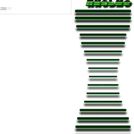
ство
(2)