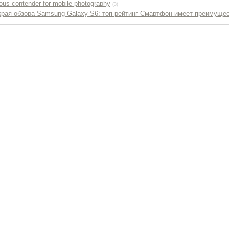
ous contender for mobile photography
(3)
края обзора Samsung Galaxy S6: топ-рейтинг Смартфон имеет преимуще