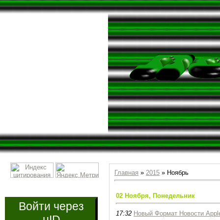
Главная
»
2015
»
Ноябрь
02 Ноября, Понедельник
Войти через
17:32
Новый Формат Новости Appl
uID