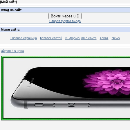
[
Мой сайт
]
Вход на сайт
Войти через uID
Старая форма входа
Меню сайта
Главная страница
Каталог статей
Информация о сайте
zakaz
News
айфон 4 s цена