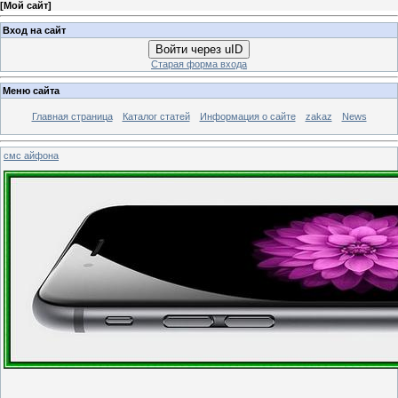
[
Мой сайт
]
Вход на сайт
Войти через uID
Старая форма входа
Меню сайта
Главная страница
Каталог статей
Информация о сайте
zakaz
News
смс айфона