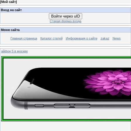
[
Мой сайт
]
Вход на сайт
Войти через uID
Старая форма входа
Меню сайта
Главная страница
Каталог статей
Информация о сайте
zakaz
News
айфон 5 в москве