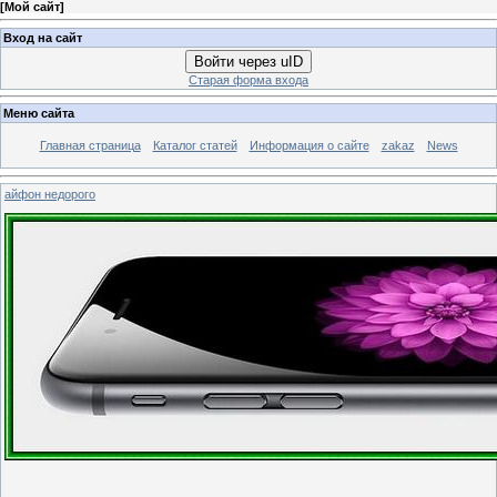
[
Мой сайт
]
Вход на сайт
Войти через uID
Старая форма входа
Меню сайта
Главная страница
Каталог статей
Информация о сайте
zakaz
News
айфон недорого