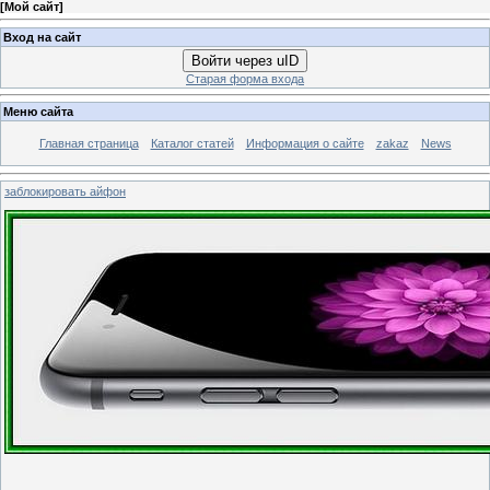
[
Мой сайт
]
Вход на сайт
Войти через uID
Старая форма входа
Меню сайта
Главная страница
Каталог статей
Информация о сайте
zakaz
News
заблокировать айфон