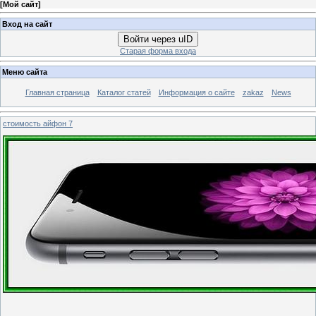
[
Мой сайт
]
Вход на сайт
Войти через uID
Старая форма входа
Меню сайта
Главная страница
Каталог статей
Информация о сайте
zakaz
News
стоимость айфон 7