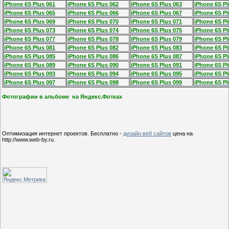
iPhone 6S Plus 061
iPhone 6S Plus 062
iPhone 6S Plus 063
iPhone 6S Pl
iPhone 6S Plus 065
iPhone 6S Plus 066
iPhone 6S Plus 067
iPhone 6S Pl
iPhone 6S Plus 069
iPhone 6S Plus 070
iPhone 6S Plus 071
iPhone 6S Pl
iPhone 6S Plus 073
iPhone 6S Plus 074
iPhone 6S Plus 075
iPhone 6S Pl
iPhone 6S Plus 077
iPhone 6S Plus 078
iPhone 6S Plus 079
iPhone 6S Pl
iPhone 6S Plus 081
iPhone 6S Plus 082
iPhone 6S Plus 083
iPhone 6S Pl
iPhone 6S Plus 085
iPhone 6S Plus 086
iPhone 6S Plus 087
iPhone 6S Pl
iPhone 6S Plus 089
iPhone 6S Plus 090
iPhone 6S Plus 091
iPhone 6S Pl
iPhone 6S Plus 093
iPhone 6S Plus 094
iPhone 6S Plus 095
iPhone 6S Pl
iPhone 6S Plus 097
iPhone 6S Plus 098
iPhone 6S Plus 099
iPhone 6S Pl
Фотографии в альбоме на Яндекс.Фотках
Оптимизация интернет проектов. Бесплатно -
дизайн веб сайтов
цена на
http://www.web-by.ru.