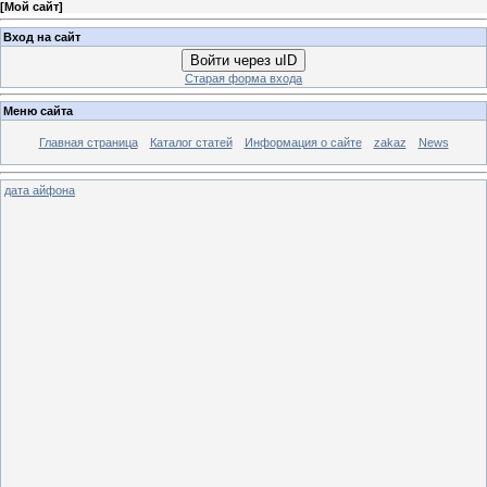
[
Мой сайт
]
Вход на сайт
Войти через uID
Старая форма входа
Меню сайта
Главная страница
Каталог статей
Информация о сайте
zakaz
News
дата айфона