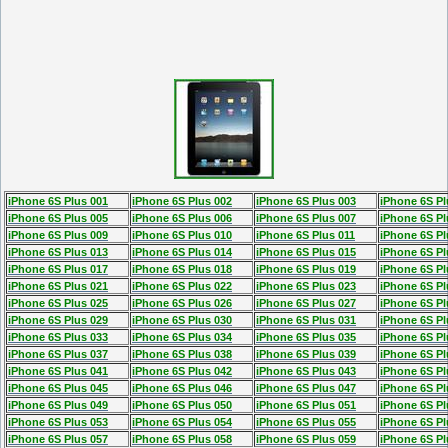
iPhone 6S Plus 001
iPhone 6S Plus 002
iPhone 6S Plus 003
iPhone 6S Pl
iPhone 6S Plus 005
iPhone 6S Plus 006
iPhone 6S Plus 007
iPhone 6S Pl
iPhone 6S Plus 009
iPhone 6S Plus 010
iPhone 6S Plus 011
iPhone 6S Pl
iPhone 6S Plus 013
iPhone 6S Plus 014
iPhone 6S Plus 015
iPhone 6S Pl
iPhone 6S Plus 017
iPhone 6S Plus 018
iPhone 6S Plus 019
iPhone 6S Pl
iPhone 6S Plus 021
iPhone 6S Plus 022
iPhone 6S Plus 023
iPhone 6S Pl
iPhone 6S Plus 025
iPhone 6S Plus 026
iPhone 6S Plus 027
iPhone 6S Pl
iPhone 6S Plus 029
iPhone 6S Plus 030
iPhone 6S Plus 031
iPhone 6S Pl
iPhone 6S Plus 033
iPhone 6S Plus 034
iPhone 6S Plus 035
iPhone 6S Pl
iPhone 6S Plus 037
iPhone 6S Plus 038
iPhone 6S Plus 039
iPhone 6S Pl
iPhone 6S Plus 041
iPhone 6S Plus 042
iPhone 6S Plus 043
iPhone 6S Pl
iPhone 6S Plus 045
iPhone 6S Plus 046
iPhone 6S Plus 047
iPhone 6S Pl
iPhone 6S Plus 049
iPhone 6S Plus 050
iPhone 6S Plus 051
iPhone 6S Pl
iPhone 6S Plus 053
iPhone 6S Plus 054
iPhone 6S Plus 055
iPhone 6S Pl
iPhone 6S Plus 057
iPhone 6S Plus 058
iPhone 6S Plus 059
iPhone 6S Pl