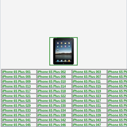
iPhone 6S Plus 001
iPhone 6S Plus 002
iPhone 6S Plus 003
iPhone 6S Pl
iPhone 6S Plus 005
iPhone 6S Plus 006
iPhone 6S Plus 007
iPhone 6S Pl
iPhone 6S Plus 009
iPhone 6S Plus 010
iPhone 6S Plus 011
iPhone 6S Pl
iPhone 6S Plus 013
iPhone 6S Plus 014
iPhone 6S Plus 015
iPhone 6S Pl
iPhone 6S Plus 017
iPhone 6S Plus 018
iPhone 6S Plus 019
iPhone 6S Pl
iPhone 6S Plus 021
iPhone 6S Plus 022
iPhone 6S Plus 023
iPhone 6S Pl
iPhone 6S Plus 025
iPhone 6S Plus 026
iPhone 6S Plus 027
iPhone 6S Pl
iPhone 6S Plus 029
iPhone 6S Plus 030
iPhone 6S Plus 031
iPhone 6S Pl
iPhone 6S Plus 033
iPhone 6S Plus 034
iPhone 6S Plus 035
iPhone 6S Pl
iPhone 6S Plus 037
iPhone 6S Plus 038
iPhone 6S Plus 039
iPhone 6S Pl
iPhone 6S Plus 041
iPhone 6S Plus 042
iPhone 6S Plus 043
iPhone 6S Pl
iPhone 6S Plus 045
iPhone 6S Plus 046
iPhone 6S Plus 047
iPhone 6S Pl