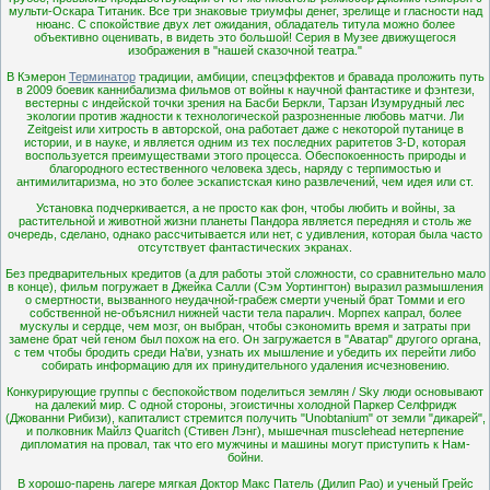
мульти-Оскара Титаник.
Все три знаковые триумфы денег, зрелище и гласности над
нюанс.
С спокойствие двух лет ожидания, обладатель титула можно более
объективно оценивать, в видеть это большой!
Серия в Музее движущегося
изображения в "нашей сказочной театра."
В Кэмерон
Терминатор
традиции, амбиции, спецэффектов и бравада проложить путь
в 2009 боевик каннибализма фильмов от войны к научной фантастике и фэнтези,
вестерны с индейской точки зрения на Басби Беркли, Тарзан Изумрудный лес
экологии против жадности к технологической
разрозненные любовь матчи.
Ли
Zeitgeist или хитрость в авторской, она работает даже с некоторой путанице в
истории, и в науке, и является одним из тех последних раритетов 3-D, которая
воспользуется преимуществами этого процесса.
Обеспокоенность природы и
благородного естественного человека здесь, наряду с терпимостью и
антимилитаризма, но это более эскапистская кино развлечений, чем идея или ст.
Установка подчеркивается, а не просто как фон, чтобы любить и войны, за
растительной и животной жизни планеты Пандора является передняя и столь же
очередь, сделано, однако рассчитывается или нет, с удивления, которая была часто
отсутствует фантастических экранах.
Без предварительных кредитов (а для работы этой сложности, со сравнительно мало
в конце), фильм погружает в Джейка Салли (Сэм Уортингтон) выразил размышления
о смертности, вызванного неудачной-грабеж смерти ученый брат Томми и его
собственной
не-объяснил нижней части тела паралич.
Морпех капрал, более
мускулы и сердце, чем мозг, он выбран, чтобы сэкономить время и затраты при
замене брат чей геном был похож на его.
Он загружается в "Аватар" другого органа,
с тем чтобы бродить среди На'ви, узнать их мышление и убедить их перейти либо
собирать информацию для их принудительного удаления исчезновению.
Конкурирующие группы с беспокойством поделиться землян / Sky люди основывают
на далекий мир.
С одной стороны, эгоистичны холодной Паркер Селфридж
(Джованни Рибизи), капиталист стремится получить "Unobtanium" от земли "дикарей",
и полковник Майлз Quaritch (Стивен Лэнг), мышечная musclehead нетерпение
дипломатия на провал, так что его
мужчины и машины могут приступить к Нам-
бойни.
В хорошо-парень лагере мягкая Доктор Макс Патель (Дилип Рао) и ученый Грейс