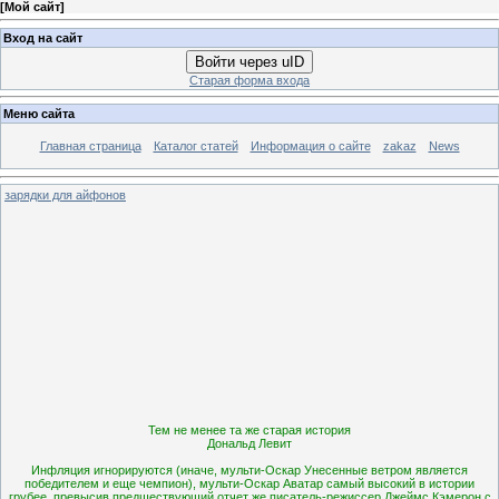
[
Мой сайт
]
Вход на сайт
Войти через uID
Старая форма входа
Меню сайта
Главная страница
Каталог статей
Информация о сайте
zakaz
News
зарядки для айфонов
Тем не менее та же старая история
Дональд Левит
Инфляция игнорируются (иначе, мульти-Оскар Унесенные ветром является
победителем и еще чемпион), мульти-Оскар Аватар самый высокий в истории
грубее, превысив предшествующий отчет же писатель-режиссер Джеймс Кэмерон с