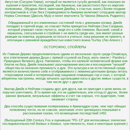
Августин (Сигурни Уивер), который не является сугубо деловой, как показано ее
курения и проклятие, последний, как банально, как расистского Кун-хо жаргоне
полковника
,
(Мудрые-Aleck замечания Джейка, к счастью, мало.) Более поздние
контрактников в этом Лига Справедливости Америки включают сотрудник аватар
Норма Спеллман (Джоэль Мур) и пилот вертолета Тр Чакона (Мишель Родригес).
Обрадованный в его измененных состояний тела с длинными ногами, Джейк
попадает в горячей воде, но спасает На'ви принцессы Нейтири (Зои Салдана),
который упрекает свою глупость, ведя его к себе племени.
Высокий, синий и
окрашены, сексуальная и стройная с ни живота среди них, они имеют разные
реакции на новичка, разрешили остаться и учиться, пока решение не принято, в
оппозиции к ревнивой враждебностью известного воина Tsu'tey (Лаз Алонсо
).
ОСТОРОЖНО, СПОЙЛЕРЫ
Их Главная Дерево предположительно одним из нескольких групп среди Omaticaya,
все ответвления дерева Души с прямой ссылкой на Ewya, мать-земля / -Pandora /
-Природные Великого Духа.
Напомнил, чтобы его калекой человеческой форме или
блогов на базу, Джейк показывает разочарование миссии и восхищения "низшей"
общества он назначен проникнуть и дум.
Это культура и ее естественный среда
являются величественно себе и отображаемого с люминесцентными флоры летать
птерозавров коней и потерянный мир хищников плавающих гор и скал, с которой
аборигены настроены, иногда затыкать щупальцами косы в других живых существ, в
том числе друг с другом.
Аватар Джейк и Нейтири созданы друг для друга, как он приходит к ценю жизнь он
поручил уничтожить.
В то время как это не удивительно, или отход от других, более
ранних фильмов, визуальные эффекты и счет так хорошо, что аудитория, тоже
занимает сторону.
Два способа существования поляризованы и Армагеддон хуже, чем черт обещал
полковнику почти, но не совсем, окончание этого зрелищного показывая и
рассказывая сказки, что возмещение последствий 1492.
(Выпущенный 20th Century Fox и оценивших "PG-13" для интенсивных эпических
последовательностей боевых и боевых, чувственность, язык и некоторые курения.)