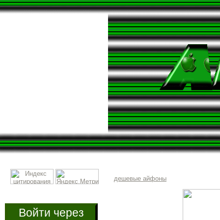
дешевые айфоны
Войти через