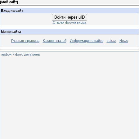
[
Мой сайт
]
Вход на сайт
Войти через uID
Старая форма входа
Меню сайта
Главная страница
Каталог статей
Информация о сайте
zakaz
News
айфон 7 фото дата цена