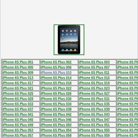
iPhone 6S Plus 001
iPhone 6S Plus 002
iPhone 6S Plus 003
iPhone 6S Pl
iPhone 6S Plus 005
iPhone 6S Plus 006
iPhone 6S Plus 007
iPhone 6S Pl
iPhone 6S Plus 009
iPhone 6S Plus 010
iPhone 6S Plus 011
iPhone 6S Pl
iPhone 6S Plus 013
iPhone 6S Plus 014
iPhone 6S Plus 015
iPhone 6S Pl
iPhone 6S Plus 017
iPhone 6S Plus 018
iPhone 6S Plus 019
iPhone 6S Pl
iPhone 6S Plus 021
iPhone 6S Plus 022
iPhone 6S Plus 023
iPhone 6S Pl
iPhone 6S Plus 025
iPhone 6S Plus 026
iPhone 6S Plus 027
iPhone 6S Pl
iPhone 6S Plus 029
iPhone 6S Plus 030
iPhone 6S Plus 031
iPhone 6S Pl
iPhone 6S Plus 033
iPhone 6S Plus 034
iPhone 6S Plus 035
iPhone 6S Pl
iPhone 6S Plus 037
iPhone 6S Plus 038
iPhone 6S Plus 039
iPhone 6S Pl
iPhone 6S Plus 041
iPhone 6S Plus 042
iPhone 6S Plus 043
iPhone 6S Pl
iPhone 6S Plus 045
iPhone 6S Plus 046
iPhone 6S Plus 047
iPhone 6S Pl
iPhone 6S Plus 049
iPhone 6S Plus 050
iPhone 6S Plus 051
iPhone 6S Pl
iPhone 6S Plus 053
iPhone 6S Plus 054
iPhone 6S Plus 055
iPhone 6S Pl
iPhone 6S Plus 057
iPhone 6S Plus 058
iPhone 6S Plus 059
iPhone 6S Pl