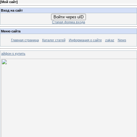
[
Мой сайт
]
Вход на сайт
Войти через uID
Старая форма входа
Меню сайта
Главная страница
Каталог статей
Информация о сайте
zakaz
News
айфон s купить