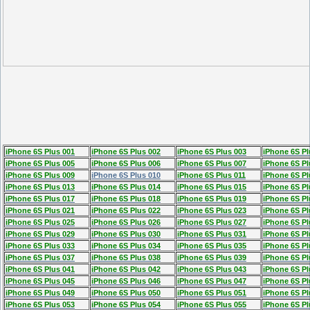
iPhone 6S Plus 001
iPhone 6S Plus 002
iPhone 6S Plus 003
iPhone 6S Pl
iPhone 6S Plus 005
iPhone 6S Plus 006
iPhone 6S Plus 007
iPhone 6S Pl
iPhone 6S Plus 009
iPhone 6S Plus 010
iPhone 6S Plus 011
iPhone 6S Pl
iPhone 6S Plus 013
iPhone 6S Plus 014
iPhone 6S Plus 015
iPhone 6S Pl
iPhone 6S Plus 017
iPhone 6S Plus 018
iPhone 6S Plus 019
iPhone 6S Pl
iPhone 6S Plus 021
iPhone 6S Plus 022
iPhone 6S Plus 023
iPhone 6S Pl
iPhone 6S Plus 025
iPhone 6S Plus 026
iPhone 6S Plus 027
iPhone 6S Pl
iPhone 6S Plus 029
iPhone 6S Plus 030
iPhone 6S Plus 031
iPhone 6S Pl
iPhone 6S Plus 033
iPhone 6S Plus 034
iPhone 6S Plus 035
iPhone 6S Pl
iPhone 6S Plus 037
iPhone 6S Plus 038
iPhone 6S Plus 039
iPhone 6S Pl
iPhone 6S Plus 041
iPhone 6S Plus 042
iPhone 6S Plus 043
iPhone 6S Pl
iPhone 6S Plus 045
iPhone 6S Plus 046
iPhone 6S Plus 047
iPhone 6S Pl
iPhone 6S Plus 049
iPhone 6S Plus 050
iPhone 6S Plus 051
iPhone 6S Pl
iPhone 6S Plus 053
iPhone 6S Plus 054
iPhone 6S Plus 055
iPhone 6S Pl