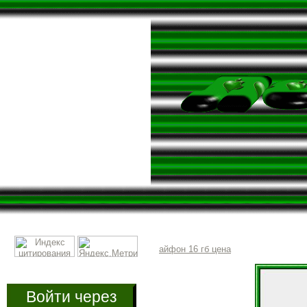
айфон 16 гб цена
Войти через