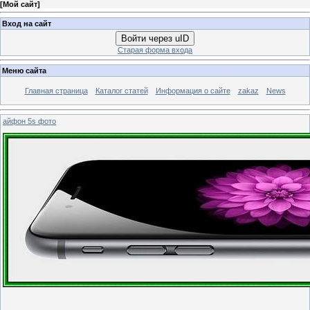
[
Мой сайт
]
Вход на сайт
Войти через uID
Старая форма входа
Меню сайта
Главная страница
Каталог статей
Информация о сайте
zakaz
News
айфон 5s фото