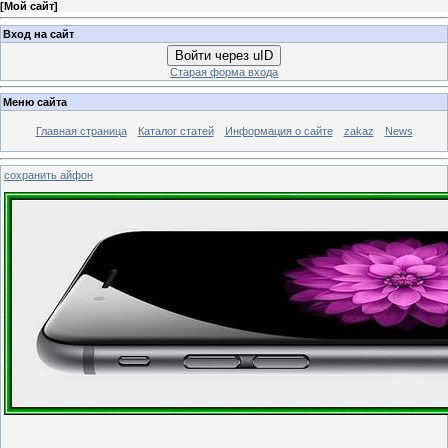
[
Мой сайт
]
Вход на сайт
Войти через uID
Старая форма входа
Меню сайта
Главная страница
Каталог статей
Информация о сайте
zakaz
News
сохранить айфон