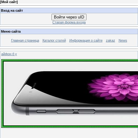
[
Мой сайт
]
Вход на сайт
Войти через uID
Старая форма входа
Меню сайта
Главная страница
Каталог статей
Информация о сайте
zakaz
News
айфон б у