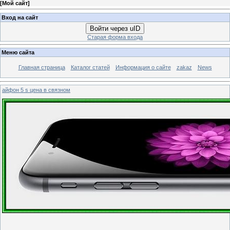
[
Мой сайт
]
Вход на сайт
Войти через uID
Старая форма входа
Меню сайта
Главная страница
Каталог статей
Информация о сайте
zakaz
News
айфон 5 s цена в связном